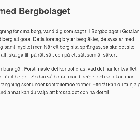
 med Bergbolaget
ning för dina berg, vänd dig som sagt till Bergbolaget i Götala
erg att göra. Detta företag bryter bergtäkter, de sysslar med
g samt mycket mer. När ett berg ska sprängas, så ska det ske
allt ska gå till på rätt sätt och på ett sätt som är säkert.
bara gör. Först måste det kontrolleras, vad det har för kvalitet.
 runt berget. Sedan så borrar man i berget och sen kan man
ngning sker under kontrollerade former. Efteråt kan du få hjäl
and annat kan du välja att krossa det och ha det till