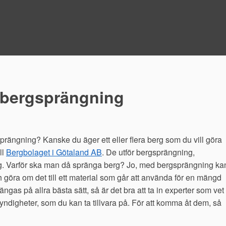
 bergsprängning
prängning? Kanske du äger ett eller flera berg som du vill göra
ll
Bergbolaget i Götaland AB
. De utför bergsprängning,
g. Varför ska man då spränga berg? Jo, med bergsprängning ka
h göra om det till ett material som går att använda för en mängd
rängas på allra bästa sätt, så är det bra att ta in experter som vet
 fyndigheter, som du kan ta tillvara på. För att komma åt dem, så