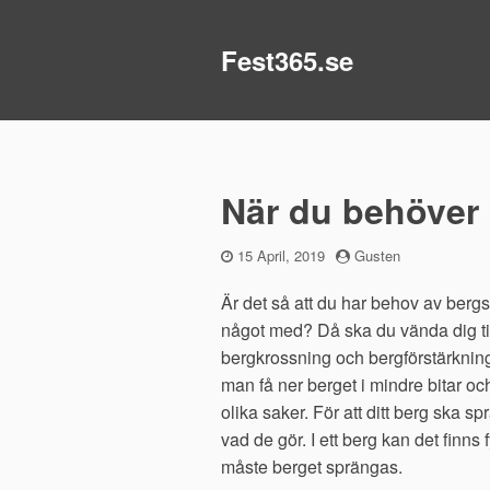
Fest365.se
När du behöver
Publicerad
15 April, 2019
by
Gusten
den
Är det så att du har behov av bergs
något med? Då ska du vända dig ti
bergkrossning och bergförstärknin
man få ner berget i mindre bitar oc
olika saker. För att ditt berg ska sp
vad de gör. I ett berg kan det finns
måste berget sprängas.